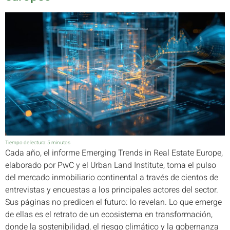
Tiempo de lectura:
5
minutos
Cada año, el informe Emerging Trends in Real Estate Europe,
elaborado por PwC y el Urban Land Institute, toma el pulso
del mercado inmobiliario continental a través de cientos de
entrevistas y encuestas a los principales actores del sector.
Sus páginas no predicen el futuro: lo revelan. Lo que emerge
de ellas es el retrato de un ecosistema en transformación,
donde la sostenibilidad, el riesgo climático y la gobernanza