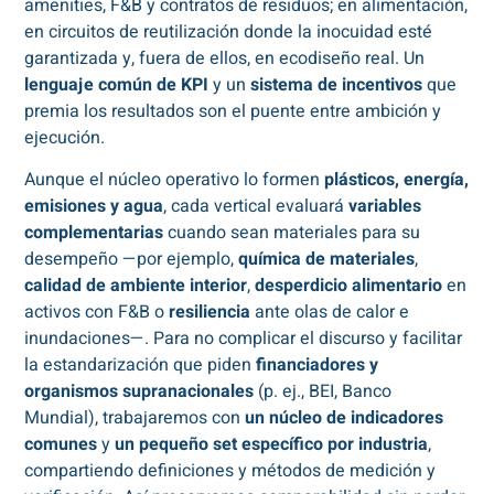
amenities, F&B y contratos de residuos; en alimentación,
en circuitos de reutilización donde la inocuidad esté
garantizada y, fuera de ellos, en ecodiseño real. Un
lenguaje común de KPI
y un
sistema de incentivos
que
premia los resultados son el puente entre ambición y
ejecución.
Aunque el núcleo operativo lo formen
plásticos, energía,
emisiones y agua
, cada vertical evaluará
variables
complementarias
cuando sean materiales para su
desempeño —por ejemplo,
química de materiales
,
calidad de ambiente interior
,
desperdicio alimentario
en
activos con F&B o
resiliencia
ante olas de calor e
inundaciones—. Para no complicar el discurso y facilitar
la estandarización que piden
financiadores y
organismos supranacionales
(p. ej., BEI, Banco
Mundial), trabajaremos con
un núcleo de indicadores
comunes
y
un pequeño set específico por industria
,
compartiendo definiciones y métodos de medición y