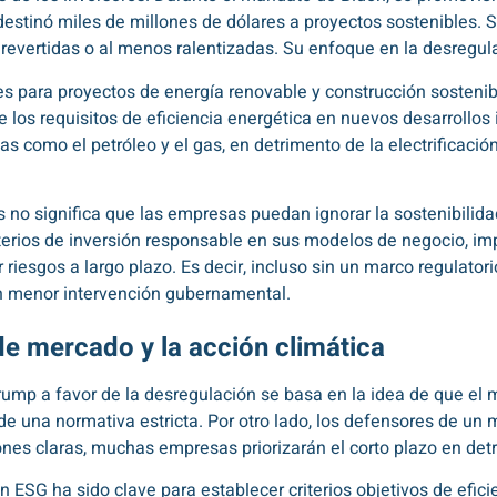
 destinó miles de millones de dólares a proyectos sostenibles. 
vertidas o al menos ralentizadas. Su enfoque en la desregulac
es para proyectos de energía renovable y construcción sostenib
 los requisitos de eficiencia energética en nuevos desarrollos 
s como el petróleo y el gas, en detrimento de la electrificació
s no significa que las empresas puedan ignorar la sostenibili
terios de inversión responsable en sus modelos de negocio, imp
 riesgos a largo plazo. Es decir, incluso sin un marco regulatori
 menor intervención gubernamental.
e mercado y la acción climática
ump a favor de la desregulación se basa en la idea de que el m
de una normativa estricta. Por otro lado, los defensores de un
nes claras, muchas empresas priorizarán el corto plazo en detr
ión ESG ha sido clave para establecer criterios objetivos de efi