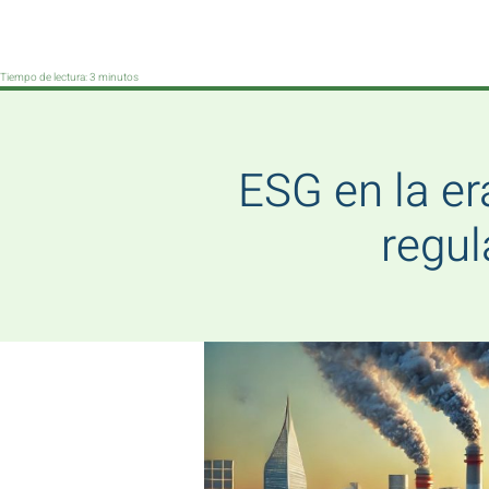
Tiempo de lectura:
3
minutos
ESG en la er
regul